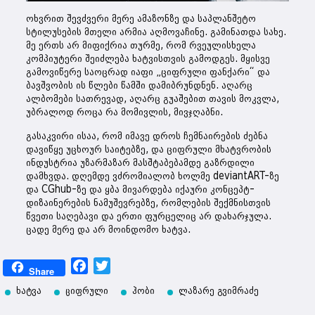
ოხვრით შევძვერი მერე ამაზონზე და საპლანშეტო
სტილუსების მთელი არმია აღმოვაჩინე. გამინათდა სახე.
მე ერთს არ მიფიქრია თურმე, რომ რვეულისხელა
კომპიუტერი შეიძლება ხატვისთვის გამოდგეს. მყისვე
გამოვიწერე საოცრად იაფი „ციფრული ფანქარი“ და
ბავშვობის ის წლები წამში დამიბრუნდნენ. აღარც
ალბომები სათრევად, აღარც გუაშებით თავის მოკვლა,
უბრალოდ როცა რა მომივლის, მივჯღაბნი.
გასაკვირი ისაა, რომ იმავე დროს ჩემნაირების ძებნა
დავიწყე უცხოურ საიტებზე, და ციფრული მხატვრობის
ინდუსტრია უზარმაზარ მასშტაბებამდე გაზრდილი
დამხვდა. დღემდე ვძრომიალობ ხოლმე deviantART-ზე
და CGhub-ზე და ყბა მივარდება იქაური კონცეპტ-
დიზაინერების ნამუშევრებზე, რომლების შექმნისთვის
წვეთი საღებავი და ერთი ფურცელიც არ დახარჯულა.
ცადე მერე და არ მოინდომო ხატვა.
Facebook
Twitter
Share
ხატვა
ციფრული
ჰობი
ლაზარე გვიმრაძე