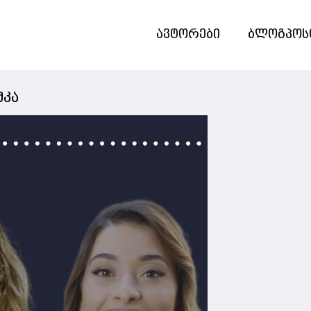
ავტორები
ბლოგპოს
შკა