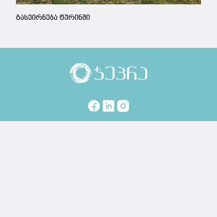
გასეირნება ტურინში