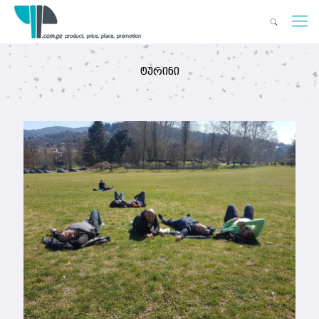
ტურინი