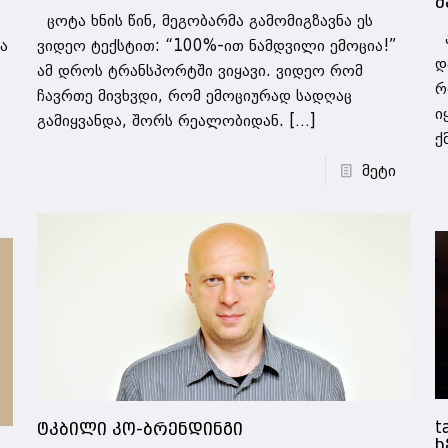
შ
ცოტა ხნის წინ, მეგობარმა გამომიგზავნა ეს
ა
ა
ვიდეო ტექსტით: “100%-ით ნამდვილი ემოცია!”
დ
ამ დროს ტრანსპორტში ვიყავი. ვიდეო რომ
რ
ჩავრთე მივხვდი, რომ ემოციურად სადღაც
ი
გამიყვანდა, შორს რეალობიდან.
[…]
ქ
მეტი
t
ტკბილი კო-ბრენდინგი
ხ